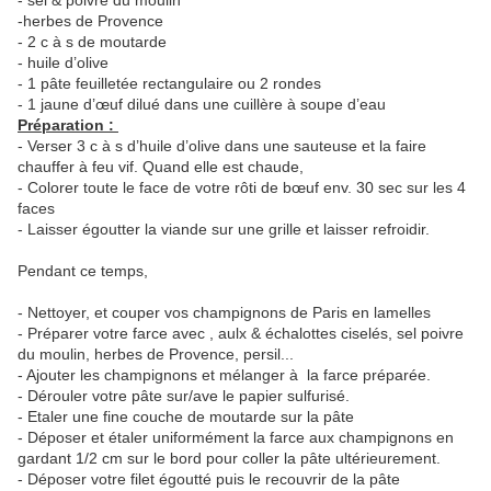
- sel & poivre du moulin
-herbes de Provence
- 2 c à s de moutarde
- huile d’olive
- 1 pâte feuilletée rectangulaire ou 2 rondes
- 1 jaune d’œuf dilué dans une cuillère à soupe d’eau
Préparation :
- Verser 3 c à s d’huile d’olive dans une sauteuse et la faire
chauffer à feu vif. Quand elle est chaude,
- Colorer toute le face de votre rôti de bœuf env. 30 sec sur les 4
faces
- Laisser égoutter la viande sur une grille et laisser refroidir.
Pendant ce temps,
- Nettoyer, et couper vos champignons de Paris en lamelles
- Préparer votre farce avec , aulx & échalottes ciselés, sel poivre
du moulin, herbes de Provence, persil...
- Ajouter les champignons et mélanger à la farce préparée.
- Dérouler votre pâte sur/ave le papier sulfurisé.
- Etaler une fine couche de moutarde sur la pâte
- Déposer et étaler uniformément la farce aux champignons en
gardant 1/2 cm sur le bord pour coller la pâte ultérieurement.
- Déposer votre filet égoutté puis le recouvrir de la pâte