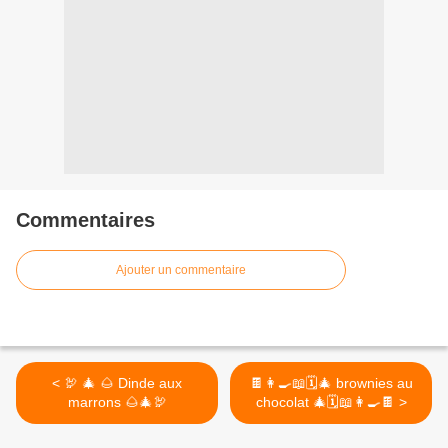
Commentaires
Ajouter un commentaire
< 🦃 🎄 🌰 Dinde aux
🍫👩‍🍳📖🗓🎄 brownies au
marrons 🌰🎄🦃
chocolat 🎄🗓📖👩‍🍳🍫 >