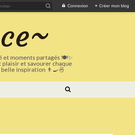
Connexion
+
Créer mon blog
uce~
té et moments partagés 🍽️✨
c plaisir et savourer chaque
elle inspiration 👨‍🍳🍜