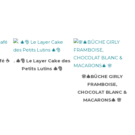
fé ☕
. 🎄🎅 Le Layer Cake des
Petits Lutins 🎄🎅
🌸🎄BÛCHE GIRLY
FRAMBOISE,
CHOCOLAT BLANC &
MACARONS🎄 🌸