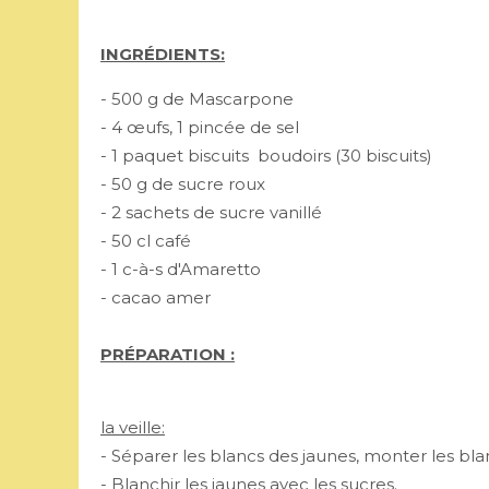
INGRÉDIENTS:
- 500 g de Mascarpone
- 4 œufs, 1 pincée de sel
- 1 paquet biscuits boudoirs (30 biscuits)
- 50 g de sucre roux
- 2 sachets de sucre vanillé
- 50 cl café
- 1 c-à-s d'Amaretto
- cacao amer
PRÉPARATION :
la veille:
- Séparer les blancs des jaunes, monter les bl
- Blanchir les jaunes avec les sucres.