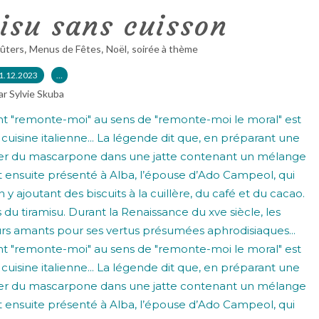
isu sans cuisson
,
,
,
ûters
Menus de Fêtes
Noël
soirée à thème
1.12.2023
…
ar Sylvie Skuba