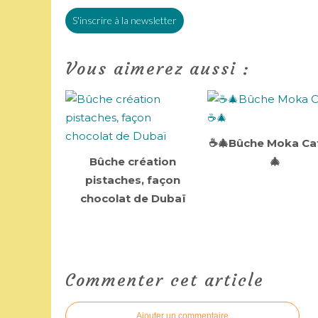
S'inscrire à la newsletter
Vous aimerez aussi :
☕🎄Bûche Moka Ca
Bûche création
🎄
pistaches, façon
chocolat de Dubaï
Commenter cet article
Ajouter un commentaire