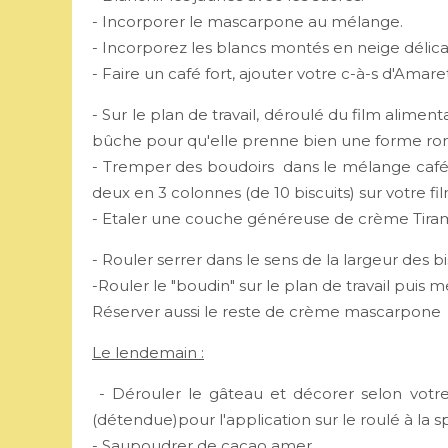
- Incorporer le mascarpone au mélange.
- Incorporez les blancs montés en neige délic
- Faire un café fort, ajouter votre c-à-s d'Amare
- Sur le plan de travail, déroulé du film alim
bûche pour qu'elle prenne bien une forme ron
- Tremper des boudoirs dans le mélange café/a
deux en 3 colonnes (de 10 biscuits) sur votre fil
- Etaler une couche généreuse de crème Tiram
- Rouler serrer dans le sens de la largeur des bi
-Rouler le "boudin" sur le plan de travail puis m
Réserver aussi le reste de crème mascarpone
Le lendemain :
- Dérouler le gâteau et décorer selon votr
(détendue)pour l'application sur le roulé à la spa
- Saupoudrer de cacao amer.