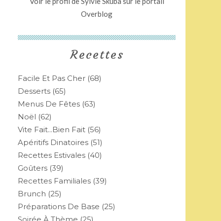
Voir le profil de
Sylvie Skuba
sur le portail
Overblog
Recettes
Facile Et Pas Cher
(68)
Desserts
(65)
Menus De Fêtes
(63)
Noël
(62)
Vite Fait...bien Fait
(56)
Apéritifs Dinatoires
(51)
Recettes Estivales
(40)
Goûters
(39)
Recettes Familiales
(39)
Brunch
(25)
Préparations De Base
(25)
Soirée À Thème
(25)