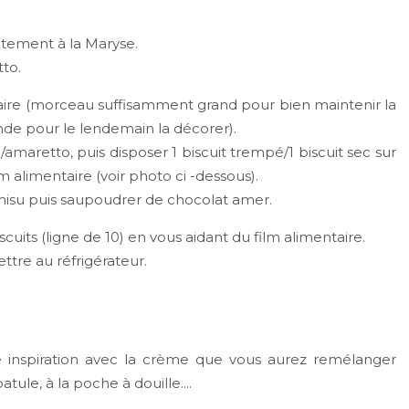
atement à la Maryse.
tto.
entaire (morceau suffisamment grand pour bien maintenir la
de pour le lendemain la décorer).
maretto, puis disposer 1 biscuit trempé/1 biscuit sec sur
m alimentaire (voir photo ci -dessous).
isu puis saupoudrer de chocolat amer.
scuits (ligne de 10) en vous aidant du film alimentaire.
ettre au réfrigérateur.
e inspiration avec la crème que vous aurez remélanger
tule, à la poche à douille....