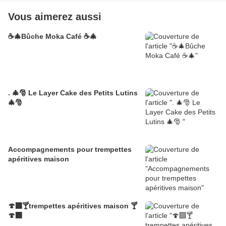
Vous aimerez aussi
☕🎄Bûche Moka Café ☕🎄
. 🎄🎅 Le Layer Cake des Petits Lutins
🎄🎅
Accompagnements pour trempettes
apéritives maison
🍄‍🟫🍸trempettes apéritives maison 🍸
🍄‍🟫