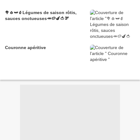
🥦🧄🫛🫑Légumes de saison rôtis,
sauces onctueuses🥕🥔🍆🍅🫘
Couronne apéritive