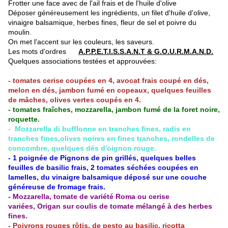
Frotter une face avec de l'ail frais et de l'huile d'olive
Déposer généreusement les ingrédients, un filet d'huile d'olive,
vinaigre balsamique, herbes fines, fleur de sel et poivre du
moulin.
On met l'accent sur les couleurs, les saveurs.
Les mots d'ordres
A.P.P.E.T.I.S.S.A.N.T & G.O.U.R.M.A.N.D.
Quelques associations testées et approuvées:
- tomates cerise coupées en 4, avocat frais coupé en dés,
melon en dés, jambon fumé en copeaux, quelques feuilles
de mâches, olives vertes coupés en 4.
- tomates fraîches, mozzarella, jambon fumé de la foret noire,
roquette.
- Mozzarella di bufflonne en tranches fines, radis en
tranches fines,olives noires en fines tranches, rondelles de
concombre, quelques dés d'oignon rouge.
- 1 poignée de Pignons de pin grillés, quelques belles
feuilles de basilic frais, 2 tomates séchées coupées en
lamelles, du vinaigre balsamique déposé sur une couche
généreuse de fromage frais.
- Mozzarella, tomate de variété Roma ou cerise
variées, Origan sur coulis de tomate mélangé à des herbes
fines.
- Poivrons rouges rôtis, de pesto au basilic, ricotta