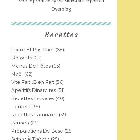
Voir le profil de
Sylvie Skuba
sur le portail
Overblog
Recettes
Facile Et Pas Cher
(68)
Desserts
(65)
Menus De Fêtes
(63)
Noël
(62)
Vite Fait...bien Fait
(56)
Apéritifs Dinatoires
(51)
Recettes Estivales
(40)
Goûters
(39)
Recettes Familiales
(39)
Brunch
(25)
Préparations De Base
(25)
Soirée À Thème
(25)