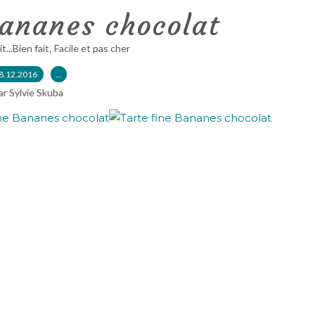
Bananes chocolat
,
it...Bien fait
Facile et pas cher
8.12.2016
…
ar Sylvie Skuba