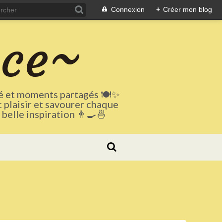
Connexion
+
Créer mon blog
uce~
té et moments partagés 🍽️✨
c plaisir et savourer chaque
elle inspiration 👨‍🍳🍜