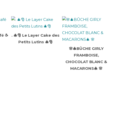
fé ☕
. 🎄🎅 Le Layer Cake des
Petits Lutins 🎄🎅
🌸🎄BÛCHE GIRLY
FRAMBOISE,
CHOCOLAT BLANC &
MACARONS🎄 🌸