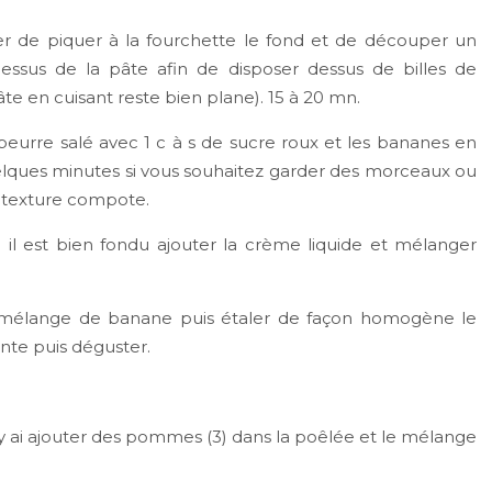
ier de piquer à la fourchette le fond et de découper un
dessus de la pâte afin de disposer dessus de billes de
te en cuisant reste bien plane). 15 à 20 mn.
eurre salé avec 1 c à s de sucre roux et les bananes en
quelques minutes si vous souhaitez garder des morceaux ou
e texture compote.
 il est bien fondu ajouter la crème liquide et mélanger
re mélange de banane puis étaler de façon homogène le
ante puis déguster.
j'y ai ajouter des pommes (3) dans la poêlée et le mélange