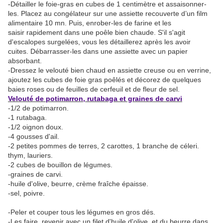
-Détailler le foie-gras en cubes de 1 centimètre et assaisonner-
les. Placez au congélateur sur une assiette recouverte d’un film
alimentaire 10 mn. Puis, enrober-les de farine et les
saisir rapidement dans une poêle bien chaude. S'il s'agit
d'escalopes surgelées, vous les détaillerez après les avoir
cuites. Débarrasser-les dans une assiette avec un papier
absorbant.
-Dressez le velouté bien chaud en assiette creuse ou en verrine,
ajoutez les cubes de foie gras poêlés et décorez de quelques
baies roses ou de feuilles de cerfeuil et de fleur de sel.
Velouté de potimarron, rutabaga et graines de carvi
-1/2 de potimarron.
-1 rutabaga.
-1/2 oignon doux.
-4 gousses d'ail.
-2 petites pommes de terres, 2 carottes, 1 branche de céleri.
thym, lauriers.
-2 cubes de bouillon de légumes.
-graines de carvi.
-huile d'olive, beurre, crème fraîche épaisse.
-sel, poivre.
-Peler et couper tous les légumes en gros dés.
-Les faire revenir avec un filet d'huile d'olive et du beurre dans