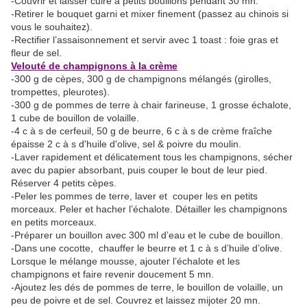
-Couvrir et laisser cuire à petits bouillons pendant 30 mn.
-Retirer le bouquet garni et mixer finement (passez au chinois si
vous le souhaitez).
-Rectifier l’assaisonnement et servir avec 1 toast : foie gras et
fleur de sel.
Velouté de champignons à la crème
-300 g de cèpes, 300 g de champignons mélangés (girolles,
trompettes, pleurotes).
-300 g de pommes de terre à chair farineuse, 1 grosse échalote,
1 cube de bouillon de volaille.
-4 c à s de cerfeuil, 50 g de beurre, 6 c à s de crème fraîche
épaisse 2 c à s d'huile d'olive, sel & poivre du moulin.
-Laver rapidement et délicatement tous les champignons, sécher
avec du papier absorbant, puis couper le bout de leur pied.
Réserver 4 petits cèpes.
-Peler les pommes de terre, laver et couper les en petits
morceaux. Peler et hacher l’échalote. Détailler les champignons
en petits morceaux.
-Préparer un bouillon avec 300 ml d’eau et le cube de bouillon.
-Dans une cocotte, chauffer le beurre et 1 c à s d’huile d’olive.
Lorsque le mélange mousse, ajouter l’échalote et les
champignons et faire revenir doucement 5 mn.
-Ajoutez les dés de pommes de terre, le bouillon de volaille, un
peu de poivre et de sel. Couvrez et laissez mijoter 20 mn.