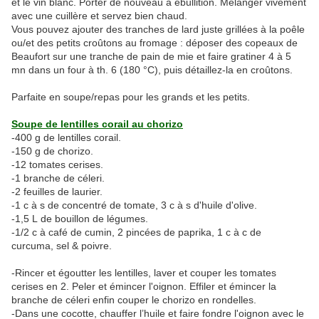
et le vin blanc. Porter de nouveau à ébullition. Mélanger vivement
avec une cuillère et servez bien chaud.
Vous pouvez ajouter des tranches de lard juste grillées à la poêle
ou/et des petits croûtons au fromage : déposer des copeaux de
Beaufort sur une tranche de pain de mie et faire gratiner 4 à 5
mn dans un four à th. 6 (180 °C), puis détaillez-la en croûtons.
Parfaite en soupe/repas pour les grands et les petits.
Soupe de lentilles corail au chorizo
-400 g de lentilles corail.
-150 g de chorizo.
-12 tomates cerises.
-1 branche de céleri.
-2 feuilles de laurier.
-1 c à s de concentré de tomate, 3 c à s d'huile d'olive.
-1,5 L de bouillon de légumes.
-1/2 c à café de cumin, 2 pincées de paprika, 1 c à c de
curcuma, sel & poivre.
-Rincer et égoutter les lentilles, laver et couper les tomates
cerises en 2. Peler et émincer l'oignon. Effiler et émincer la
branche de céleri enfin couper le chorizo en rondelles.
-Dans une cocotte, chauffer l’huile et faire fondre l'oignon avec le