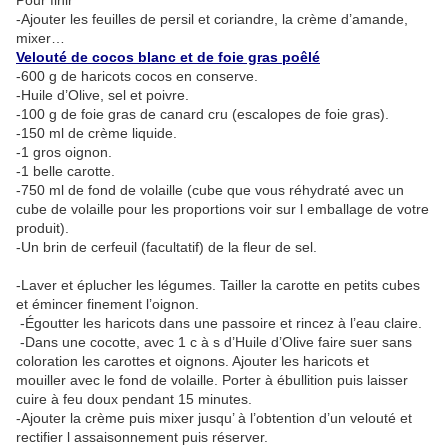
Pour finir
-Ajouter les feuilles de persil et coriandre, la crème d’amande,
mixer…
Velouté de cocos blanc et de foie gras poêlé
-600 g de haricots cocos en conserve.
-Huile d’Olive, sel et poivre.
-100 g de foie gras de canard cru (escalopes de foie gras).
-150 ml de crème liquide.
-1 gros oignon.
-1 belle carotte.
-750 ml de fond de volaille (cube que vous réhydraté avec un
cube de volaille pour les proportions voir sur l emballage de votre
produit).
-Un brin de cerfeuil (facultatif) de la fleur de sel.
-Laver et éplucher les légumes. Tailler la carotte en petits cubes
et émincer finement l’oignon.
-Égoutter les haricots dans une passoire et rincez à l’eau claire.
-Dans une cocotte, avec 1 c à s d’Huile d’Olive faire suer sans
coloration les carottes et oignons. Ajouter les haricots et
mouiller avec le fond de volaille. Porter à ébullition puis laisser
cuire à feu doux pendant 15 minutes.
-Ajouter la crème puis mixer jusqu’ à l’obtention d’un velouté et
rectifier l assaisonnement puis réserver.