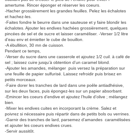
amertume. Rincer éponger et réserver les coeurs.
-Hacher grossièrement les grandes feuilles. Pelez les échalotes
et hachez-les.
-Faites fondre le beurre dans une sauteuse et y faire blondir les
échalotes. Ajouter les endives hachées grossièrement, quelques
pincées de sel et de sucre et laisser caraméliser. -Verser 1/2 litre
d’eau env et émietter le cube de bouillon.
-A ébullition, 30 mn de cuisson.
Pendant ce temps,
-Verser du sucre dans une casserole et ajoutez 1/2 cuil. à café de
sel ; laissez cuire jusqu’à obtention d’un caramel blond.
-Ajouter les amandes, mélanger puis versez la préparation sur
une feuille de papier sulfurisé. Laissez refroidir puis brisez en
petits morceaux.
-Faire dorer les tranches de lard dans une poêle antiadhésive,
sur les deux faces, puis épongez-les sur un papier absorbant.
-Emincer les coeurs d’endive et ajoutez l’huile d’olive ; mélangez
bien.
-Mixer les endives cuites en incorporant la crème. Salez et
poivrez si nécessaire puis répartir dans de petits bols ou verrines.
-Garnir des tranches de lard, parsemez d’amandes caramélisées
et ajouter les coeurs endives crues.
-Servir aussitôt.