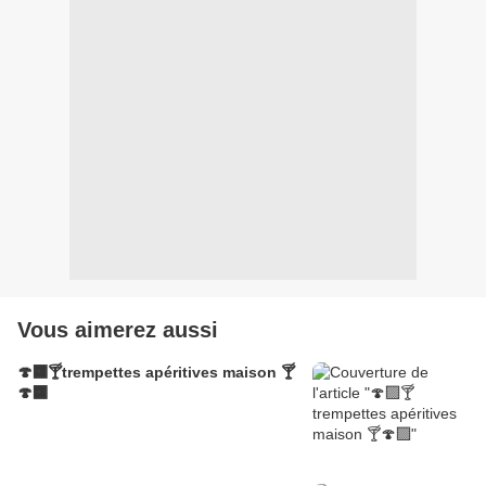
Vous aimerez aussi
🍄‍🟫🍸trempettes apéritives maison 🍸
🍄‍🟫