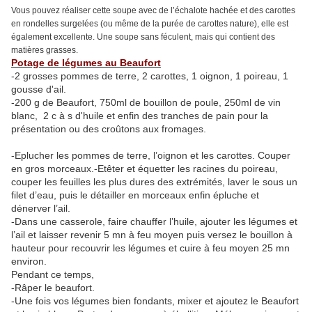
Vous pouvez réaliser cette soupe avec de l’échalote hachée et des carottes
en rondelles surgelées (ou même de la purée de carottes nature), elle est
également excellente. Une soupe sans féculent, mais qui contient des
matières grasses.
Potage de légumes au Beaufort
-2 grosses pommes de terre, 2 carottes, 1 oignon, 1 poireau, 1
gousse d'ail.
-200 g de Beaufort, 750ml de bouillon de poule, 250ml de vin
blanc, 2 c à s d'huile et enfin des tranches de pain pour la
présentation ou des croûtons aux fromages.
-Eplucher les pommes de terre, l’oignon et les carottes. Couper
en gros morceaux.-Etêter et équetter les racines du poireau,
couper les feuilles les plus dures des extrémités, laver le sous un
filet d’eau, puis le détailler en morceaux enfin épluche et
dénerver l’ail.
-Dans une casserole, faire chauffer l’huile, ajouter les légumes et
l’ail et laisser revenir 5 mn à feu moyen puis versez le bouillon à
hauteur pour recouvrir les légumes et cuire à feu moyen 25 mn
environ.
Pendant ce temps,
-Râper le beaufort.
-Une fois vos légumes bien fondants, mixer et ajoutez le Beaufort