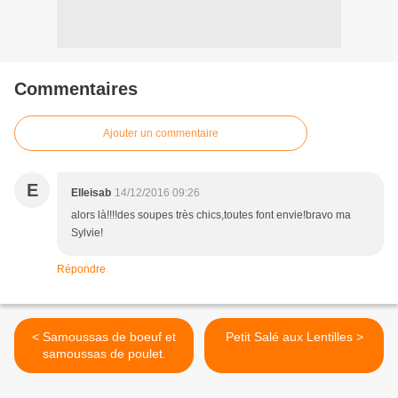
Commentaires
Ajouter un commentaire
E
Elleisab
14/12/2016 09:26
alors là!!!!des soupes très chics,toutes font envie!bravo ma
Sylvie!
Répondre
< Samoussas de boeuf et
Petit Salé aux Lentilles >
samoussas de poulet.