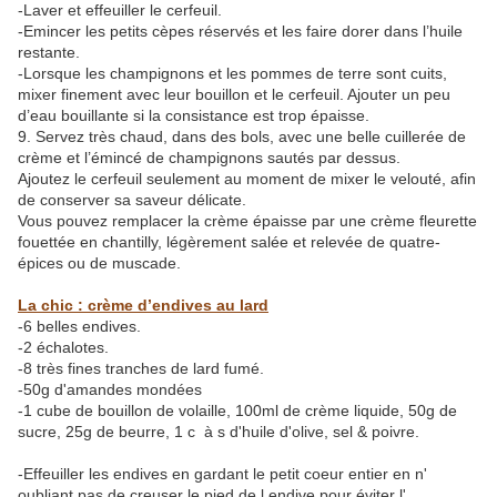
-Laver et effeuiller le cerfeuil.
-Emincer les petits cèpes réservés et les faire dorer dans l’huile
restante.
-Lorsque les champignons et les pommes de terre sont cuits,
mixer finement avec leur bouillon et le cerfeuil. Ajouter un peu
d’eau bouillante si la consistance est trop épaisse.
9. Servez très chaud, dans des bols, avec une belle cuillerée de
crème et l’émincé de champignons sautés par dessus.
Ajoutez le cerfeuil seulement au moment de mixer le velouté, afin
de conserver sa saveur délicate.
Vous pouvez remplacer la crème épaisse par une crème fleurette
fouettée en chantilly, légèrement salée et relevée de quatre-
épices ou de muscade.
La chic : crème d’endives au lard
-6 belles endives.
-2 échalotes.
-8 très fines tranches de lard fumé.
-50g d'amandes mondées
-1 cube de bouillon de volaille, 100ml de crème liquide, 50g de
sucre, 25g de beurre, 1 c à s d'huile d'olive, sel & poivre.
-Effeuiller les endives en gardant le petit coeur entier en n'
oubliant pas de creuser le pied de l endive pour éviter l'