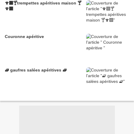
🍄‍🟫🍸trempettes apéritives maison 🍸
🍄‍🟫
Couronne apéritive
🧇 gaufres salées apéritives 🧇