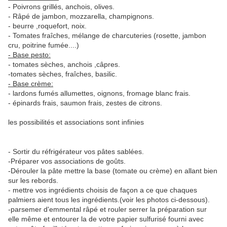
- Poivrons grillés, anchois, olives.
- Râpé de jambon, mozzarella, champignons.
- beurre ,roquefort, noix.
- Tomates fraîches, mélange de charcuteries (rosette, jambon
cru, poitrine fumée....)
- Base pesto:
- tomates sèches, anchois ,câpres.
-tomates sèches, fraîches, basilic.
- Base crème:
- lardons fumés allumettes, oignons, fromage blanc frais.
- épinards frais, saumon frais, zestes de citrons.
les possibilités et associations sont infinies
- Sortir du réfrigérateur vos pâtes sablées.
-Préparer vos associations de goûts.
-Dérouler la pâte mettre la base (tomate ou crème) en allant bien
sur les rebords.
- mettre vos ingrédients choisis de façon a ce que chaques
palmiers aient tous les ingrédients.(voir les photos ci-dessous).
-parsemer d'emmental râpé et rouler serrer la préparation sur
elle même et entourer la de votre papier sulfurisé fourni avec