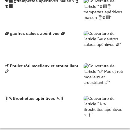
🍄‍🟫🍸trempettes apéritives maison 🍸
🍄‍🟫
🧇 gaufres salées apéritives 🧇
🍗 Poulet rôti moelleux et croustillant
🍗
🍢🍡Brochettes apéritives 🍡🍢