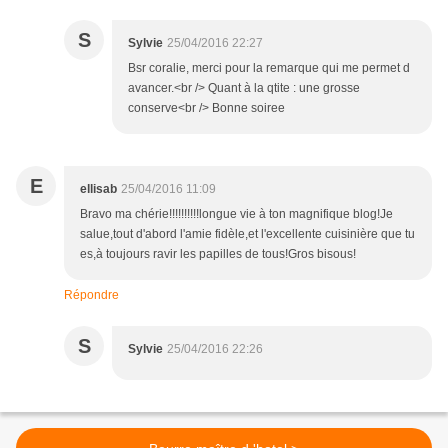
S
Sylvie
25/04/2016 22:27
Bsr coralie, merci pour la remarque qui me permet d
avancer.<br /> Quant à la qtite : une grosse
conserve<br /> Bonne soiree
E
ellisab
25/04/2016 11:09
Bravo ma chérie!!!!!!!!!!longue vie à ton magnifique blog!Je
salue,tout d'abord l'amie fidèle,et l'excellente cuisinière que tu
es,à toujours ravir les papilles de tous!Gros bisous!
Répondre
S
Sylvie
25/04/2016 22:26