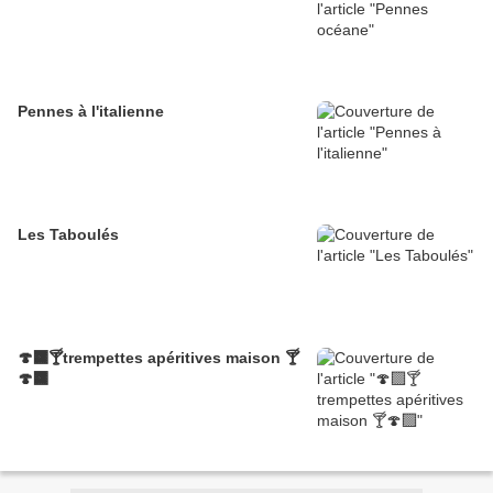
Pennes à l'italienne
Les Taboulés
🍄‍🟫🍸trempettes apéritives maison 🍸
🍄‍🟫