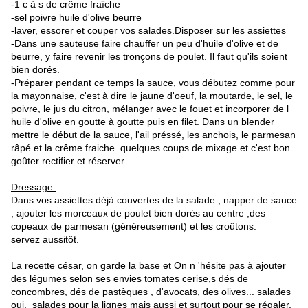
-1 c à s de crême fraîche
-sel poivre huile d'olive beurre
-laver, essorer et couper vos salades.Disposer sur les assiettes
-Dans une sauteuse faire chauffer un peu d'huile d'olive et de
beurre, y faire revenir les tronçons de poulet. Il faut qu'ils soient
bien dorés.
-Préparer pendant ce temps la sauce, vous débutez comme pour
la mayonnaise, c'est à dire le jaune d'oeuf, la moutarde, le sel, le
poivre, le jus du citron, mélanger avec le fouet et incorporer de l
huile d'olive en goutte à goutte puis en filet. Dans un blender
mettre le début de la sauce, l'ail préssé, les anchois, le parmesan
râpé et la crême fraiche. quelques coups de mixage et c'est bon.
goûter rectifier et réserver.
Dressage:
Dans vos assiettes déjà couvertes de la salade , napper de sauce
, ajouter les morceaux de poulet bien dorés au centre ,des
copeaux de parmesan (généreusement) et les croûtons.
servez aussitôt.
La recette césar, on garde la base et On n 'hésite pas à ajouter
des légumes selon ses envies tomates cerise,s dés de
concombres, dés de pastèques , d'avocats, des olives... salades
oui, salades pour la lignes mais aussi et surtout pour se régaler.