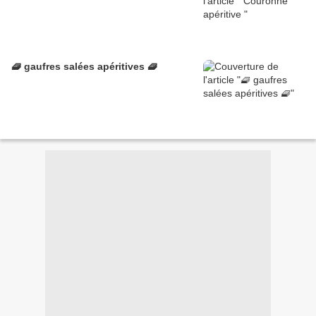
🧇 gaufres salées apéritives 🧇